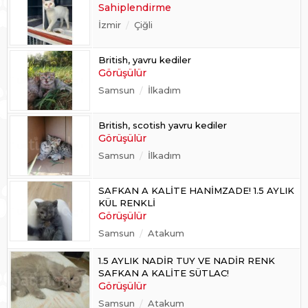
Sahiplendirme
İzmir
Çiğli
British, yavru kediler
Görüşülür
Samsun
İlkadım
British, scotish yavru kediler
Görüşülür
Samsun
İlkadım
SAFKAN A KALİTE HANİMZADE! 1.5 AYLIK
KÜL RENKLİ
Görüşülür
Samsun
Atakum
1.5 AYLIK NADİR TUY VE NADİR RENK
SAFKAN A KALİTE SÜTLAC!
Görüşülür
Samsun
Atakum